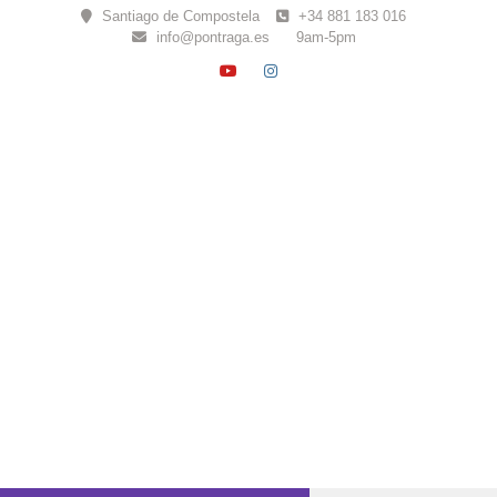
Skip
Santiago de Compostela
+34 881 183 016
to
info@pontraga.es
9am-5pm
content
YOUTUBE
INSTAGRAM