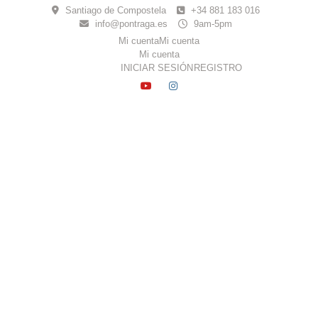
Skip
Santiago de Compostela
+34 881 183 016
to
info@pontraga.es
9am-5pm
content
Mi cuenta
Mi cuenta
Mi cuenta
INICIAR SESIÓN
REGISTRO
YOUTUBE
INSTAGRAM