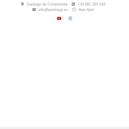
Skip
Santiago de Compostela
+34 881 183 016
to
info@pontraga.es
9am-5pm
content
YOUTUBE
INSTAGRAM