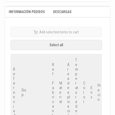
INFORMACIÓN PEDIDOS
DESCARGAS
Add selected items to cart
Select all
T
R
Á
e
R
e
r
m
e
f
e
p
f
.
a
e
e
F
M
d
r
C
Pr
Su
r
a
at
e
at
o
E
Dis
e
Pr
e
b
e
a
u
l
n
p.
ci
ec
n
ri
ri
pl
r
o
v
o
io
c
c
al
ic
a
r
i
a
a
d
a
n
ci
e