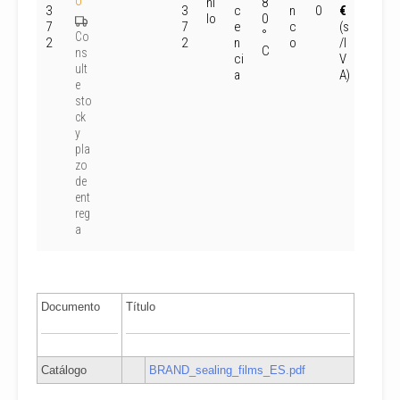
o
ni
8
3
3
c
n
0
€
gn
lo
0
7
7
e
c
(s
In
°
Co
2
2
n
o
/I
C
ns
ci
V
ult
a
A)
e
sto
ck
y
pla
zo
de
ent
reg
a
Documento
Título
Catálogo
BRAND_sealing_films_ES.pdf