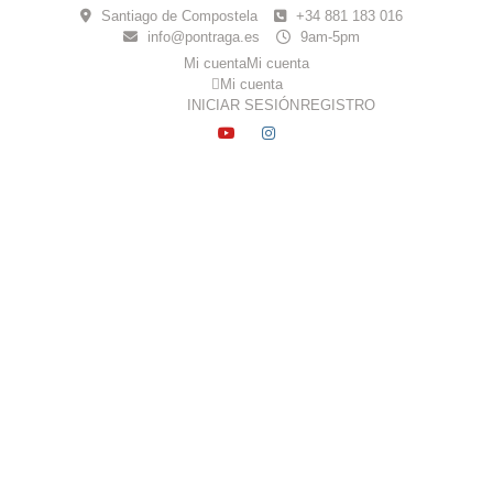
Skip
Santiago de Compostela
+34 881 183 016
to
info@pontraga.es
9am-5pm
content
Mi cuenta
Mi cuenta
Mi cuenta
INICIAR SESIÓN
REGISTRO
YOUTUBE
INSTAGRAM